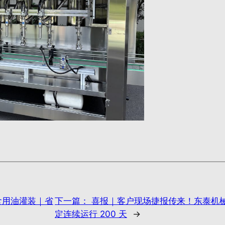
食用油灌装｜省
下一篇：
喜报｜客户现场捷报传来！东泰机
定连续运行 200 天
→