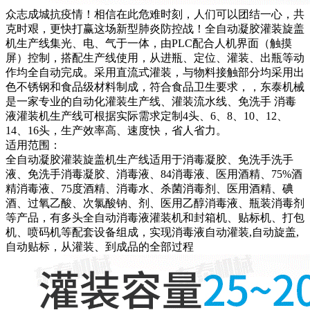
众志成城抗疫情！相信在此危难时刻，人们可以团结一心，共
克时艰，更快打赢这场新型肺炎防控战！全自动凝胶灌装旋盖
机生产线集光、电、气于一体，由PLC配合人机界面（触摸
屏）控制，搭配生产线使用，从进瓶、定位、灌装、出瓶等动
作均全自动完成。采用直流式灌装，与物料接触部分均采用出
色不锈钢和食品级材料制成，符合食品卫生要求，，东泰机械
是一家专业的自动化灌装生产线、灌装流水线、免洗手 消毒
液灌装机生产线可根据实际需求定制4头、6、8、10、12、
14、16头，生产效率高、速度快，省人省力。
适用范围：
全自动凝胶灌装旋盖机生产线适用于消毒凝胶、免洗手洗手
液、免洗手消毒凝胶、消毒液、84消毒液、医用酒精、75%酒
精消毒液、75度酒精、消毒水、杀菌消毒剂、医用酒精、碘
酒、过氧乙酸、次氯酸钠、剂、医用乙醇消毒液、瓶装消毒剂
等产品，有多头全自动消毒液灌装机和封箱机、贴标机、打包
机、喷码机等配套设备组成，实现消毒液自动灌装,自动旋盖,
自动贴标，从灌装、到成品的全部过程